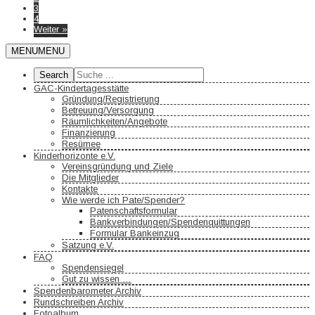
3
4
Weiter »
MENU
MENU
GAC-Kindertagesstätte
Gründung/Registrierung
Betreuung/Versorgung
Räumlichkeiten/Angebote
Finanzierung
Resümee
Kinderhorizonte e.V.
Vereinsgründung und Ziele
Die Mitglieder
Kontakte
Wie werde ich Pate/Spender?
Patenschaftsformular
Bankverbindungen/Spendenquittungen
Formular Bankeinzug
Satzung e.V.
FAQ
Spendensiegel
Gut zu wissen …
Spendenbarometer Archiv
Rundschreiben Archiv
Fotoalbum