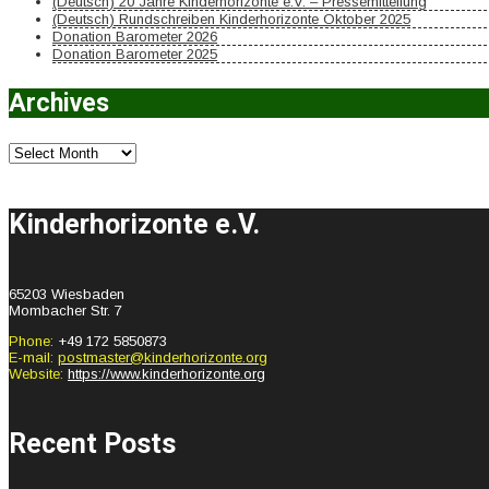
(Deutsch) 20 Jahre Kinderhorizonte e.V. – Pressemitteilung
(Deutsch) Rundschreiben Kinderhorizonte Oktober 2025
Donation Barometer 2026
Donation Barometer 2025
Archives
Archives
Kinderhorizonte e.V.
65203 Wiesbaden
Mombacher Str. 7
Phone:
+49 172 5850873
E-mail:
postmaster@kinderhorizonte.org
Website:
https://www.kinderhorizonte.org
Recent Posts