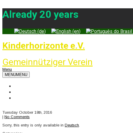
Already 20 years
Kinderhorizonte e.V.
Gemeinnütziger Verein
Menu
MENU
MENU
News
Contacts
Impressum
Tuesday October 18th, 2016
|
No Comments
Sorry, this entry is only available in
Deutsch
.