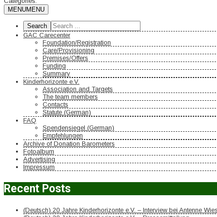
Categories:
MENU
MENU
GAC Carecenter
Foundation/Registration
Care/Provisioning
Premises/Offers
Funding
Summary
Kinderhorizonte e.V.
Association and Targets
The team members
Contacts
Statute (German)
FAQ
Spendensiegel (German)
Empfehlungen
Archive of Donation Barometers
Fotoalbum
Advertising
Impressum
Recent Posts
(Deutsch) 20 Jahre Kinderhorizonte e.V. – Interview bei Antenne Wi