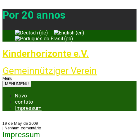
Por 20 annos
Kinderhorizonte e.V.
Gemeinnütziger Verein
Menu
MENU
MENU
Novo
contato
Impressum
19 de May de 2009
|
Nenhum comentário
Impressum