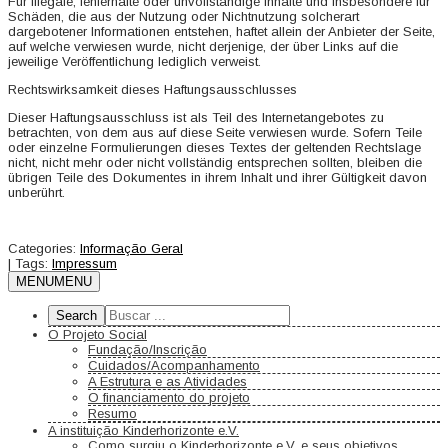
Für illegale, fehlerhafte oder unvollständige Inhalte und insbesondere für
Schäden, die aus der Nutzung oder Nichtnutzung solcherart
dargebotener Informationen entstehen, haftet allein der Anbieter der Seite,
auf welche verwiesen wurde, nicht derjenige, der über Links auf die
jeweilige Veröffentlichung lediglich verweist.
Rechtswirksamkeit dieses Haftungsausschlusses
Dieser Haftungsausschluss ist als Teil des Internetangebotes zu
betrachten, von dem aus auf diese Seite verwiesen wurde. Sofern Teile
oder einzelne Formulierungen dieses Textes der geltenden Rechtslage
nicht, nicht mehr oder nicht vollständig entsprechen sollten, bleiben die
übrigen Teile des Dokumentes in ihrem Inhalt und ihrer Gültigkeit davon
unberührt.
Categories:
Informação Geral
| Tags:
Impressum
MENU
MENU
O Projeto Social
Fundação/Inscrição
Cuidados/Acompanhamento
A Estrutura e as Atividades
O financiamento do projeto
Resumo
A instituição Kinderhorizonte e.V.
Como surgiu o Kinderhorizonte e.V. e seus objetivos