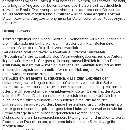
personenbezogener Daten (Emailadressen, Namen, Anschriften) besteht,
so erfolgt die Angabe der Daten seitens des Nutzers auf ausdrücklich
freiwilliger Basis. Die Inanspruchnahme aller angebotenen Dienste ist –
soweit technisch möglich und zumutbar – auch ohne Angabe solcher
Daten bzw. unter Angabe anonymisierter Daten oder eines Pseudonyms
gestattet.
Haftungshinweis:
Trotz sorgfältiger inhaltlicher Kontrolle übernehmen wir keine Haftung für
die Inhalte externer Links. Für den Inhalt der verlinkten Seiten sind
ausschließlich deren Betreiber verantwortlich.
Bei direkten oder indirekten Verweisen auf fremde Webseiten
(“Hyperlinks”), die außerhalb des Verantwortungsbereiches des Autors
liegen, würde eine Haftungsverpflichtung ausschließlich in dem Fall in
Kraft treten, in dem der Autor von den Inhalten Kenntnis hat und es ihm
technisch möglich und zumutbar wäre, die Nutzung im Falle
rechtswidriger Inhalte zu verhindern.
Der Autor erklärt hiermit ausdrücklich, dass zum Zeitpunkt der
Linksetzung keine illegalen Inhalte auf den zu verlinkenden Seiten
erkennbar waren. Auf die aktuelle und zukünftige Gestaltung, die Inhalte
oder die Urheberschaft der verlinkten/verknüpften Seiten hat der Autor
keinerlei Einfluss. Deshalb distanziert er sich hiermit ausdrücklich von
allen Inhalten aller verlinkten /verknüpften Seiten, die nach der
Linksetzung verändert wurden. Diese Feststellung gilt für alle innerhalb
des eigenen Internetangebotes gesetzten Links und Verweise sowie für
Fremdeinträge in vom Autor eingerichteten Gästebüchern,
Diskussionsforen, Linkverzeichnissen, Mailinglisten und in allen anderen
Formen von Datenbanken, auf deren Inhalt externe Schreibzugriffe
möglich sind.