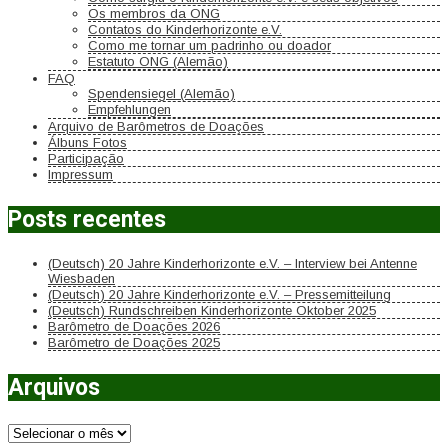
Os membros da ONG
Contatos do Kinderhorizonte e.V.
Como me tornar um padrinho ou doador
Estatuto ONG (Alemão)
FAQ
Spendensiegel (Alemão)
Empfehlungen
Arquivo de Barômetros de Doações
Álbuns Fotos
Participação
Impressum
Posts recentes
(Deutsch) 20 Jahre Kinderhorizonte e.V. – Interview bei Antenne
Wiesbaden
(Deutsch) 20 Jahre Kinderhorizonte e.V. – Pressemitteilung
(Deutsch) Rundschreiben Kinderhorizonte Oktober 2025
Barômetro de Doações 2026
Barômetro de Doações 2025
Arquivos
Arquivos