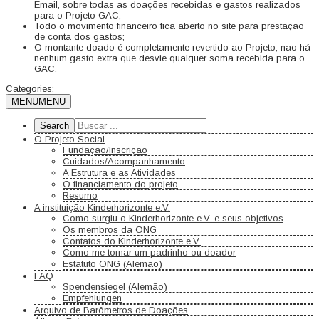
Email, sobre todas as doações recebidas e gastos realizados
para o Projeto GAC;
Todo o movimento financeiro fica aberto no site para prestação
de conta dos gastos;
O montante doado é completamente revertido ao Projeto, nao há
nenhum gasto extra que desvie qualquer soma recebida para o
GAC.
Categories:
MENU
MENU
O Projeto Social
Fundação/Inscrição
Cuidados/Acompanhamento
A Estrutura e as Atividades
O financiamento do projeto
Resumo
A instituição Kinderhorizonte e.V.
Como surgiu o Kinderhorizonte e.V. e seus objetivos
Os membros da ONG
Contatos do Kinderhorizonte e.V.
Como me tornar um padrinho ou doador
Estatuto ONG (Alemão)
FAQ
Spendensiegel (Alemão)
Empfehlungen
Arquivo de Barômetros de Doações