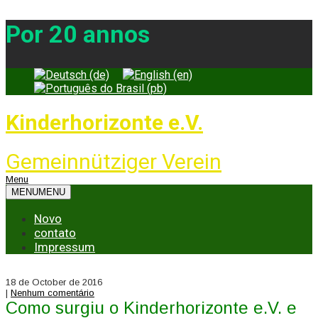
Por 20 annos
Kinderhorizonte e.V.
Gemeinnütziger Verein
Menu
MENU
MENU
Novo
contato
Impressum
18 de October de 2016
|
Nenhum comentário
Como surgiu o Kinderhorizonte e.V. e