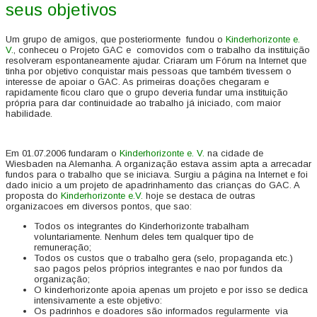
seus objetivos
Um grupo de amigos, que posteriormente fundou o
Kinderhorizonte e.
V.
, conheceu o Projeto GAC e comovidos com o trabalho da instituição
resolveram espontaneamente ajudar. Criaram um Fórum na Internet que
tinha por objetivo conquistar mais pessoas que também tivessem o
interesse de apoiar o GAC. As primeiras doações chegaram e
rapidamente ficou claro que o grupo deveria fundar uma instituição
própria para dar continuidade ao trabalho já iniciado, com maior
habilidade.
Em 01.07.2006 fundaram o
Kinderhorizonte e. V.
na cidade de
Wiesbaden na Alemanha. A organização estava assim apta a arrecadar
fundos para o trabalho que se iniciava. Surgiu a página na Internet e foi
dado inicio a um projeto de apadrinhamento das crianças do GAC. A
proposta do
Kinderhorizonte e.V.
hoje se destaca de outras
organizacoes em diversos pontos, que sao:
Todos os integrantes do Kinderhorizonte trabalham
voluntariamente. Nenhum deles tem qualquer tipo de
remuneração;
Todos os custos que o trabalho gera (selo, propaganda etc.)
sao pagos pelos próprios integrantes e nao por fundos da
organização;
O kinderhorizonte apoia apenas um projeto e por isso se dedica
intensivamente a este objetivo:
Os padrinhos e doadores são informados regularmente via