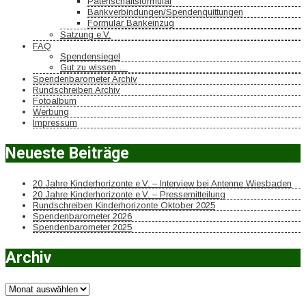
Patenschaftsformular
Bankverbindungen/Spendenquittungen
Formular Bankeinzug
Satzung e.V.
FAQ
Spendensiegel
Gut zu wissen …
Spendenbarometer Archiv
Rundschreiben Archiv
Fotoalbum
Werbung
Impressum
Neueste Beiträge
20 Jahre Kinderhorizonte e.V. – Interview bei Antenne Wiesbaden
20 Jahre Kinderhorizonte e.V. – Pressemitteilung
Rundschreiben Kinderhorizonte Oktober 2025
Spendenbarometer 2026
Spendenbarometer 2025
Archiv
Archiv