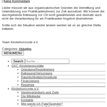
|
Keine Kommentare
Leider müssen wir aus organisatorischen Gründen die Vermittlung und
Unterstützung von Praktikanten(innen) zur Zeit aussetzen. Wir können die
durchgehende Betreuung vor Ort nicht gewährleisten und deshalb auch
nicht die Verantwortung für ein Praktikanten Angebot übernehmen.
Sollte sich die Situation wieder ändern werden wir es an gleicher Stelle
mitteilen.
Team Kinderhorizonte e.V.
Categories:
Aktuelles
MENU
MENU
GAC-Kindertagesstätte
Gründung/Registrierung
Betreuung/Versorgung
Räumlichkeiten/Angebote
Finanzierung
Resümee
Kinderhorizonte e.V.
Vereinsgründung und Ziele
Die Mitglieder
Kontakte
Wie werde ich Pate/Spender?