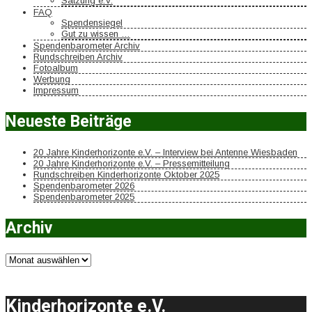
Satzung e.V.
FAQ
Spendensiegel
Gut zu wissen …
Spendenbarometer Archiv
Rundschreiben Archiv
Fotoalbum
Werbung
Impressum
Neueste Beiträge
20 Jahre Kinderhorizonte e.V. – Interview bei Antenne Wiesbaden
20 Jahre Kinderhorizonte e.V. – Pressemitteilung
Rundschreiben Kinderhorizonte Oktober 2025
Spendenbarometer 2026
Spendenbarometer 2025
Archiv
Archiv
Kinderhorizonte e.V.