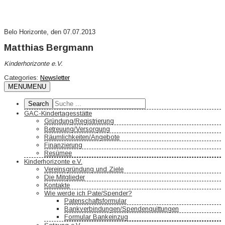
Belo Horizonte, den 07.07.2013
Matthias Bergmann
Kinderhorizonte e.V.
Categories:
Newsletter
MENU
MENU
GAC-Kindertagesstätte
Gründung/Registrierung
Betreuung/Versorgung
Räumlichkeiten/Angebote
Finanzierung
Resümee
Kinderhorizonte e.V.
Vereinsgründung und Ziele
Die Mitglieder
Kontakte
Wie werde ich Pate/Spender?
Patenschaftsformular
Bankverbindungen/Spendenquittungen
Formular Bankeinzug